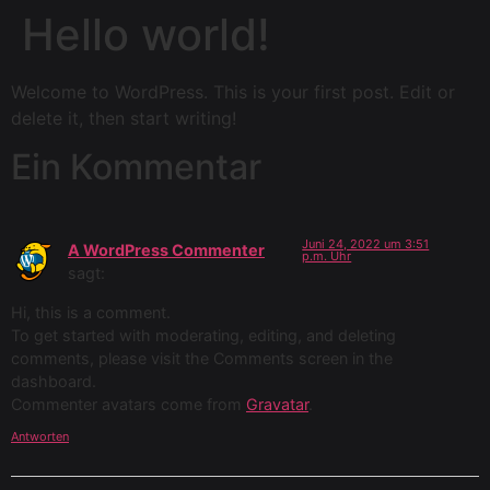
Hello world!
Welcome to WordPress. This is your first post. Edit or
delete it, then start writing!
Ein Kommentar
Juni 24, 2022 um 3:51
A WordPress Commenter
p.m. Uhr
sagt:
Hi, this is a comment.
To get started with moderating, editing, and deleting
comments, please visit the Comments screen in the
dashboard.
Commenter avatars come from
Gravatar
.
Antworten